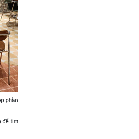
óp phần
)
để tìm