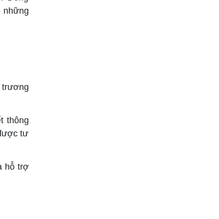
Ghế Inox: Hiểu Để Mua
ọ những
Đúng Giá, Đúng Chất
THU 12, 2025
Lượng
 trương
t thông
được tư
 hỗ trợ