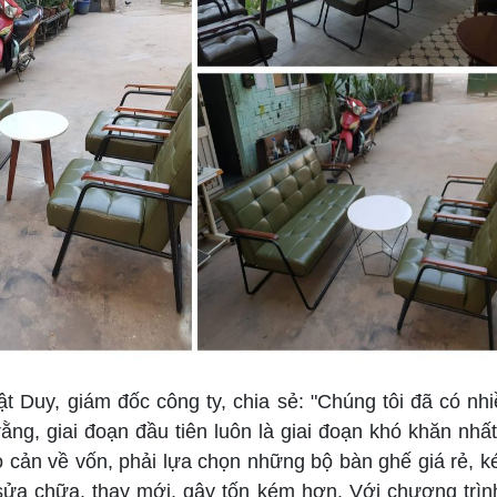
t Duy, giám đốc công ty, chia sẻ: "Chúng tôi đã có nh
ằng, giai đoạn đầu tiên luôn là giai đoạn khó khăn nhấ
ào cản về vốn, phải lựa chọn những bộ bàn ghế giá rẻ, 
 sửa chữa, thay mới, gây tốn kém hơn. Với chương trìn