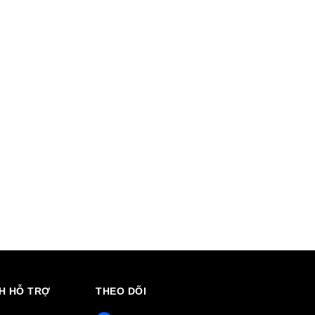
H HỖ TRỢ
THEO DÕI