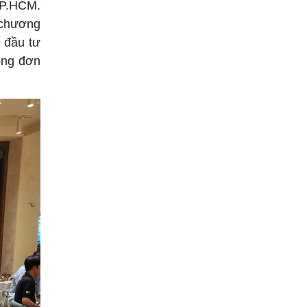
TP.HCM.
 chương
ể đầu tư
ông đơn