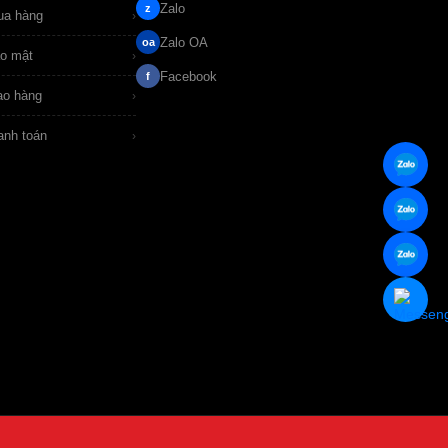
Zalo
z
ua hàng
›
Zalo OA
oa
ảo mật
›
Facebook
f
ao hàng
›
anh toán
›