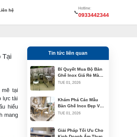
Hotline:
Liên hệ
📞
0933442344
Tin tức liên quan
 Tại
Bí Quyết Mua Bộ Bàn
Ghế Inox Giá Rẻ Mà
Vẫn Đảm Bảo Chất
TUE 01, 2026
Lượng
 mẽ tại
lực tài
Khám Phá Các Mẫu
Bàn Ghế Inox Đẹp Và
ấu hiểu
Ứng Dụng Bàn Ghế
TUE 01, 2026
nh mang
Cafe Inox Trong
Không Gian Ngoài Trời
Giải Pháp Tối Ưu Cho
Kinh Doanh Ẩm Thực