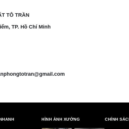
ẤT TÔ TRẦN
iểm, TP. Hồ Chí Minh
Vanphongtotran@gmail.com
 NHANH
HÌNH ẢNH XƯỞNG
CHÍNH SÁC