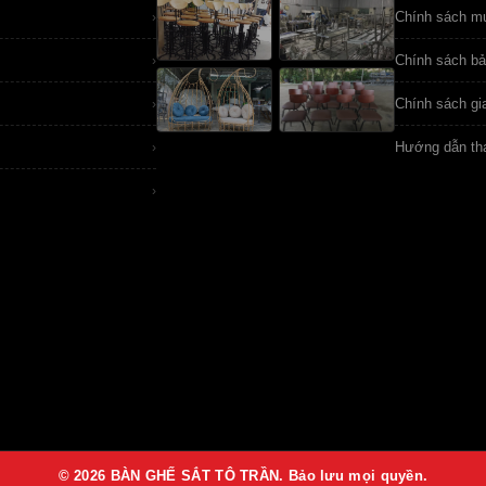
Chính sách m
›
Chính sách b
›
Chính sách gi
›
Hướng dẫn th
›
›
© 2026 BÀN GHẾ SẮT TÔ TRẦN. Bảo lưu mọi quyền.