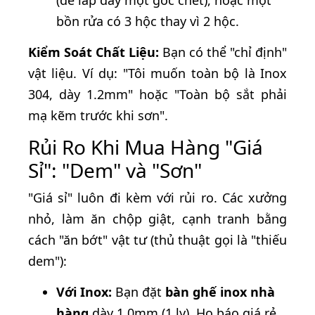
(để lấp đầy một góc chết), hoặc một
bồn rửa có 3 hộc thay vì 2 hộc.
Kiểm Soát Chất Liệu:
Bạn có thể "chỉ định"
vật liệu. Ví dụ: "Tôi muốn toàn bộ là Inox
304, dày 1.2mm" hoặc "Toàn bộ sắt phải
mạ kẽm trước khi sơn".
Rủi Ro Khi Mua Hàng "Giá
Sỉ": "Dem" và "Sơn"
"Giá sỉ" luôn đi kèm với rủi ro. Các xưởng
nhỏ, làm ăn chộp giật, cạnh tranh bằng
cách "ăn bớt" vật tư (thủ thuật gọi là "thiếu
dem"):
Với Inox:
Bạn đặt
bàn ghế inox nhà
hàng
dày 1.0mm (1 ly). Họ báo giá rẻ