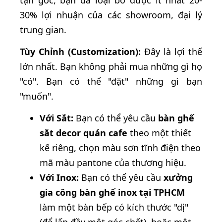
tận gốc, bạn đã loại bỏ được ít nhất 20-
30% lợi nhuận của các showroom, đại lý
trung gian.
Tùy Chỉnh (Customization):
Đây là lợi thế
lớn nhất. Bạn không phải mua những gì họ
"có". Bạn có thể "đặt" những gì bạn
"muốn".
Với Sắt:
Bạn có thể yêu cầu
bàn ghế
sắt decor quán cafe
theo một thiết
kế riêng, chọn màu sơn tĩnh điện theo
mã màu pantone của thương hiệu.
Với Inox:
Bạn có thể yêu cầu
xưởng
gia công bàn ghế inox tại TPHCM
làm một bàn bếp có kích thước "dị"