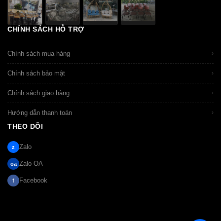
Mua Đúng Giá, Đúng Chất Lượng
THU 12, 2025
CHÍNH SÁCH HỖ TRỢ
Chính sách mua hàng
›
Chính sách bảo mật
›
Chính sách giao hàng
›
Hướng dẫn thanh toán
›
THEO DÕI
Zalo
z
Zalo OA
oa
Facebook
f